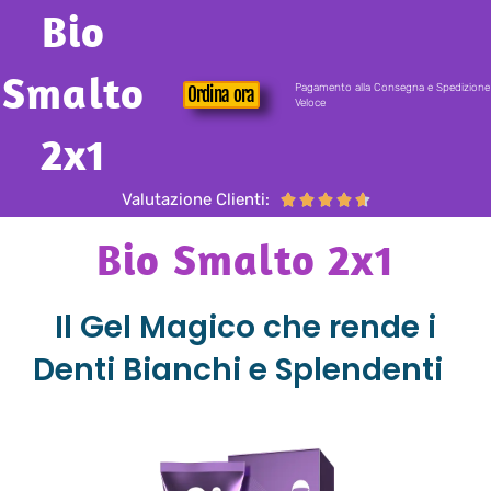
Bio
Smalto
Pagamento alla Consegna e Spedizione
Ordina ora
Veloce
2x1
Valutazione Clienti:





Bio Smalto 2x1
Il Gel Magico che rende i
Denti Bianchi e Splendenti