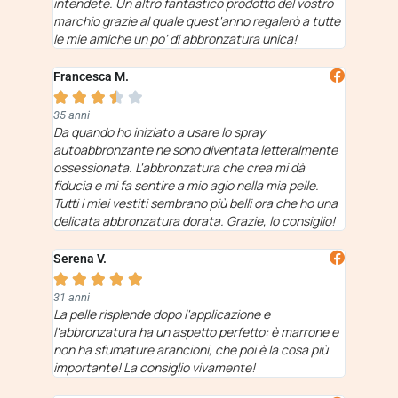
intendete. Un altro fantastico prodotto del vostro
marchio grazie al quale quest'anno regalerò a tutte
le mie amiche un po' di abbronzatura unica!
Francesca M.





35 anni
Da quando ho iniziato a usare lo spray
autoabbronzante ne sono diventata letteralmente
ossessionata. L'abbronzatura che crea mi dà
fiducia e mi fa sentire a mio agio nella mia pelle.
Tutti i miei vestiti sembrano più belli ora che ho una
delicata abbronzatura dorata. Grazie, lo consiglio!
Serena V.





31 anni
La pelle risplende dopo l'applicazione e
l'abbronzatura ha un aspetto perfetto: è marrone e
non ha sfumature arancioni, che poi è la cosa più
importante! La consiglio vivamente!