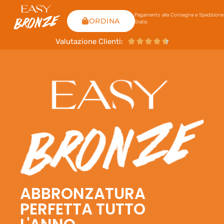
Pagamento alla Consegna e Spedizione
ORDINA
Gratis
Valutazione Clienti:





ABBRONZATURA
PERFETTA TUTTO