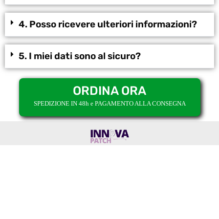
4. Posso ricevere ulteriori informazioni?
5. I miei dati sono al sicuro?
ORDINA ORA
SPEDIZIONE IN 48h e PAGAMENTO ALLA CONSEGNA
Questo sito pubblicizza il prodotto per conto di
ROCKET SRL
Copyright 2022:
This site is not a part of the Facebook Website or Facebook Inc. Additionaly. This site is
NOT endorsed by FACEBOOK is a trademark of FACEBOOK, Inc.
Discaimer: I risultati sono soggettivi e possono variare da persona a persona