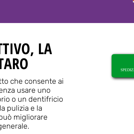
TTIVO, LA
RTARO
SPEDIZ
otto che consente ai
senza usare uno
rio o un dentifricio
a pulizia e la
può migliorare
generale.