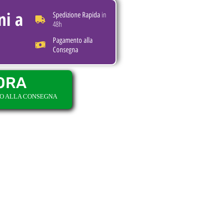
ni a
in
Spedizione Rapida
48h
Pagamento alla
Consegna
ORA
TO ALLA CONSEGNA