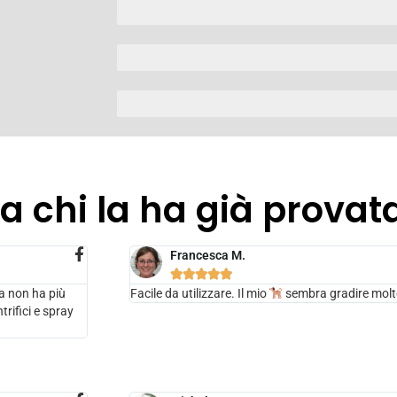
 chi la ha già provat
Francesca M.





a non ha più
Facile da utilizzare. Il mio
sembra gradire molt
rifici e spray